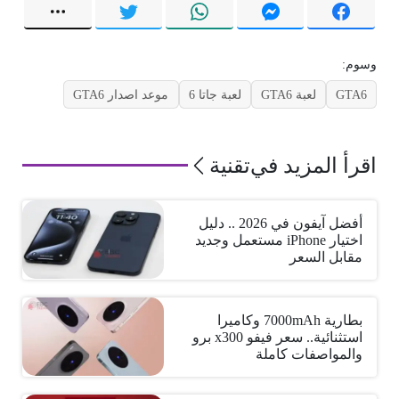
وسوم:
GTA6
لعبة GTA6
لعبة جاتا 6
موعد اصدار GTA6
اقرأ المزيد في
تقنية
أفضل آيفون في 2026 .. دليل
اختيار iPhone مستعمل وجديد
مقابل السعر
بطارية 7000mAh وكاميرا
استثنائية.. سعر فيفو x300 برو
والمواصفات كاملة