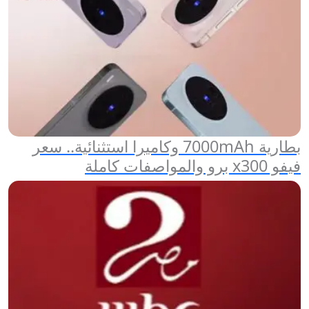
بطارية 7000mAh وكاميرا استثنائية.. سعر
فيفو x300 برو والمواصفات كاملة