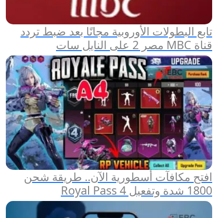
تابع البطولات الأوروبية مجانًا بعد ضبط تردد
قناة MBC مصر 2 على النايل سات
افتح مكافآت أسطورية الآن.. طريقة شحن
1800 شدة وتفعيل Royal Pass 4