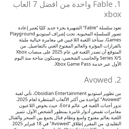
1. Fable واحدة من افضل 7 العاب
xbox
تعود سلسلة “Fable” الشهيرة بجزء جديد كليًا يُعتبر إعادة
تصور للسلسلة المحبوبة. تحت إشراف استوديو Playground
Games، ستأخذ اللعبة اللاعبين في مغامرة خيالية مليئة
بالقرارات المؤثرة والعالم المفتوح الغني بالتفاصيل. من
المتوقع أن تصدر اللعبة في عام 2025 على منصات Xbox
Series X/S والحاسب الشخصي، وستكون متاحة منذ اليوم
الأول عبر خدمة Xbox Game Pass.
2. Avowed
من تطوير استوديو Obsidian Entertainment، تأتي لعبة
“Avowed” كواحدة من أكثر الألعاب المنتظرة لعام 2025.
تدور أحداث اللعبة في عالم Eora، حيث يخوض اللاعبون
مغامرات تقمص أدوار غامرة بمنظور الشخص الأول. تتميز
اللعبة بعالم مفتوح واسع ونظام قتال يجمع بين السحر والقتال
التقليدي. من المقرر إطلاق “Avowed” في 18 فبراير 2025