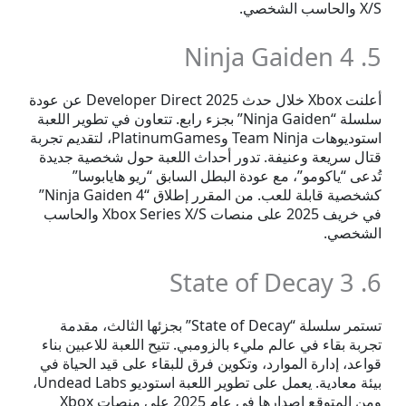
X/S والحاسب الشخصي.
5. Ninja Gaiden 4
أعلنت Xbox خلال حدث Developer Direct 2025 عن عودة
سلسلة “Ninja Gaiden” بجزء رابع. تتعاون في تطوير اللعبة
استوديوهات Team Ninja وPlatinumGames، لتقديم تجربة
قتال سريعة وعنيفة. تدور أحداث اللعبة حول شخصية جديدة
تُدعى “ياكومو”، مع عودة البطل السابق “ريو هايابوسا”
كشخصية قابلة للعب. من المقرر إطلاق “Ninja Gaiden 4”
في خريف 2025 على منصات Xbox Series X/S والحاسب
الشخصي.
6. State of Decay 3
تستمر سلسلة “State of Decay” بجزئها الثالث، مقدمة
تجربة بقاء في عالم مليء بالزومبي. تتيح اللعبة للاعبين بناء
قواعد، إدارة الموارد، وتكوين فرق للبقاء على قيد الحياة في
بيئة معادية. يعمل على تطوير اللعبة استوديو Undead Labs،
ومن المتوقع إصدارها في عام 2025 على منصات Xbox