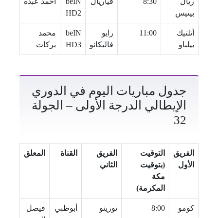
ريال
8:30
فياريال
beIN
أحمد عبده
بيتيس
HD2
أتلتيك
11:00
رايو
beIN
محمد
بيلباو
فاليكانو
HD3
بركات
جدول مباريات اليوم في الدوري
الإيطالي الدرجة الأولى – الجولة
32
الفريق
التوقيت
الفريق
القناة
المعلق
الأول
(بتوقيت
الثاني
مكة
المكرمة)
كومو
8:00
تورينو
أبوظبي
فيصل