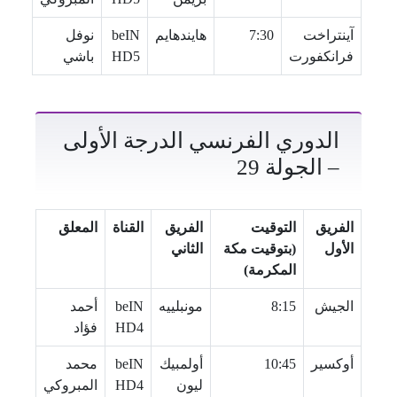
آينتراخت
7:30
هايندهايم
beIN
نوفل
فرانكفورت
HD5
باشي
الدوري الفرنسي الدرجة الأولى
– الجولة 29
الفريق
التوقيت
الفريق
القناة
المعلق
الأول
(بتوقيت مكة
الثاني
المكرمة)
الجيش
8:15
مونبلييه
beIN
أحمد
HD4
فؤاد
أوكسير
10:45
أولمبيك
beIN
محمد
ليون
HD4
المبروكي