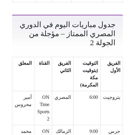
جدول مباريات اليوم في الدوري
المصري الممتاز – مؤجلة من
الجولة 2
الفريق
التوقيت
الفريق
القناة
المعلق
الأول
(بتوقيت
الثاني
مكة
المكرمة)
بتروجيت
6:00
المصري
ON
أمير
Time
محروس
Sports
2
حرس
9:00
الزمالك
ON
محمد