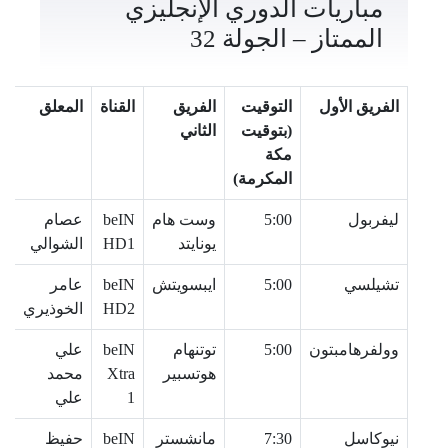
مباريات الدوري الإنجليزي
الممتاز – الجولة 32
الفريق الأول
التوقيت
الفريق
القناة
المعلق
(بتوقيت
الثاني
مكة
المكرمة)
ليفربول
5:00
وست هام
beIN
عصام
يونايتد
HD1
الشوالي
تشيلسي
5:00
ايبسويتش
beIN
عامر
HD2
الخوذيري
وولفرهامبتون
5:00
توتنهام
beIN
علي
هوتسبير
Xtra
محمد
1
علي
نيوكاسل
7:30
مانشستر
beIN
حفيظ