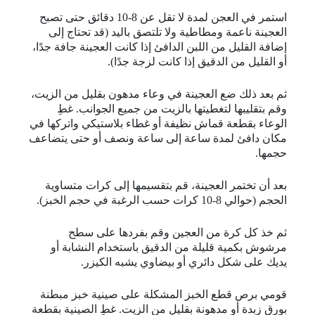
استمر في العجن لمدة لا تقل عن 8-10 دقائق حتى تصبح
العجينة ناعمة ومطاطية ولا تلتصق باليد (قد تحتاج إلى
إضافة القليل من اللبن الدافئ إذا كانت العجينة جافة جدًا،
أو القليل من الدقيق إذا كانت لزجة جدًا).
ثم بعد ذلك ضع العجينة في وعاء مدهون بقليل من الزيت،
وقم بتقليبها لتغطيتها بالزيت من جميع الجوانب. غطِ
الوعاء بقطعة قماش نظيفة أو غطاء بلاستيكي واتركها في
مكان دافئ لمدة ساعة إلى ساعة ونصف أو حتى يتضاعف
حجمها.
بعد أن تختمر العجينة، قم بتقسيمها إلى كرات متساوية
الحجم (حوالي 8-10 كرات حسب الرغبة في حجم الخبز).
ثم خذ كل كرة من العجين وقم بفردها على سطح
مرشوش بكمية قليلة من الدقيق باستخدام النشابة أو
يديك على شكل دائري أو بيضاوي يشبه الكيزر.
قومي برص قطع الخبز المشكلة على صينية خبز مبطنة
بورق زبدة أو مدهونة بقليل من الزيت. غطِ الصينية بقطعة