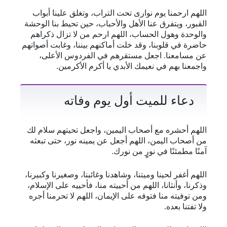
اللهم ارحمنا يوم نوارى تحت التراب، وتغلق علينا أبواب
القبور، ويتفرق عنا الأهل والأحباب، حين تحيط بنا الوحشة
والوحدة وهول الحساب، اللهم ارحم من لا تزال ذكراهم
حاضرة في قلوبنا، وقد خلت أماكنهم بيننا، وغابت أصواتهم
عن مسامعنا. اجعل مستقرهم في الفردوس الأعلى،
واجمعنا بهم في نعيمك الأبدي يا أكرم الأكرمين.
دعاء للميت أول يوم وفاته
اللهم أحشره مع أصحاب اليمين، واجعل تحيتهم سلام لك
من أصحاب اليمن، اللهم أجعل عن يمينه نور، حتى تبعثه
آمنًا مطمئنًا في نورٍِِ من نورك.
اللهم أغفر لحينا وميتنا، وشاهدنا وغائبنا، وصغيرنا وكبيرنا،
وذكرنا، وأنثانا، اللهم من أحييته منا، فأحييه على الإسلام،
ومن توفيته منا فتوفه على الإيمان، اللهم لا تحرمنا أجره
ولا تفتنا بعده.