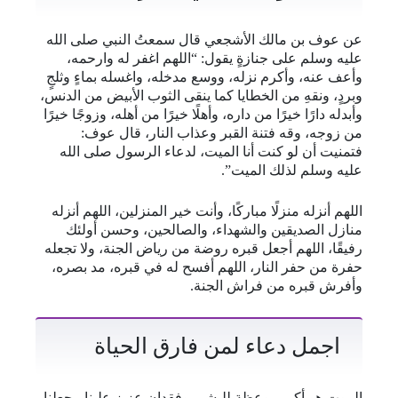
عن عوف بن مالك الأشجعي قال سمعتُ النبي صلى الله
عليه وسلم على جنازةٍ يقول: “اللهم اغفر له وارحمه،
وأعف عنه، وأكرم نزله، ووسع مدخله، واغسله بماءٍ وثلجٍ
وبردٍ، ونقهِ من الخطايا كما ينقى الثوب الأبيض من الدنس،
وأبدله دارًا خيرًا من داره، وأهلًا خيرًا من أهله، وزوجًا خيرًا
من زوجه، وقه فتنة القبر وعذاب النار، قال عوف:
فتمنيت أن لو كنت أنا الميت، لدعاء الرسول صلى الله
عليه وسلم لذلك الميت”.
اللهم أنزله منزلًا مباركًا، وأنت خير المنزلين، اللهم أنزله
منازل الصديقين والشهداء، والصالحين، وحسن أولئك
رفيقًا، اللهم أجعل قبره روضة من رياض الجنة، ولا تجعله
حفرة من حفر النار، اللهم أفسح له في قبره، مد بصره،
وأفرش قبره من فراش الجنة.
اجمل دعاء لمن فارق الحياة
الموت هو أكبر موعظة للبشر، وفقدان عزيز علينا، يجعلنا