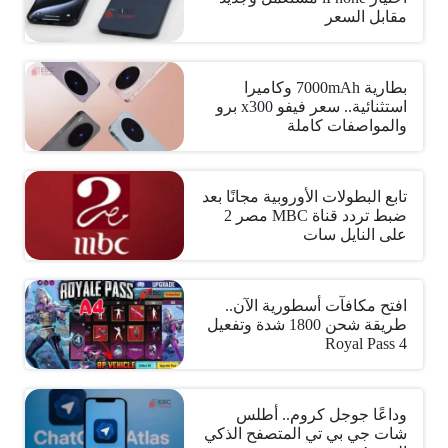
مقابل السعر
بطارية 7000mAh وكاميرا
استثنائية.. سعر فيفو x300 برو
والمواصفات كاملة
تابع البطولات الأوروبية مجانًا بعد
ضبط تردد قناة MBC مصر 2
على النايل سات
افتح مكافآت أسطورية الآن..
طريقة شحن 1800 شدة وتفعيل
Royal Pass 4
وداعًا جوجل كروم.. أطلس
شات جي بي تي المتصفح الذكي