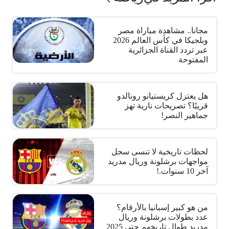
مجانا.. مشاهدة مباراة مصر
وبلجيكا في كأس العالم 2026
عبر تردد القناة الجزائرية
المفتوحة
هل يعتزل كريستيانو رونالدو
قريبًا؟ تصريحات نارية تهز
جماهير النصر!
لحظات تاريخية لا تنسى سجل
مواجهات برشلونة وريال مدريد
آخر 10 سنوات.!
من هو كبير إسبانيا بالأرقام؟
عدد بطولات برشلونة وريال
مدريد طوال تاريخهم حتى 2025