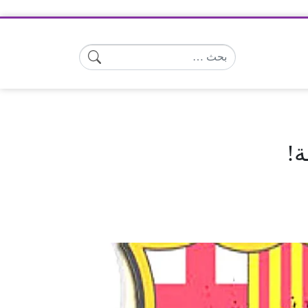
البحث عن:
ة!