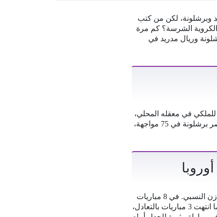
يد وبرشلونة، لكن من كتب
 الكروية الشرسة؟ كم مرة
شلونة وريال مدريد في
للملكي في معقله المحلي،
حيث التقى الفريقان في 189 مباراة بالدوري الإسباني. حقق ريال مدريد الفوز في 79 منها، بينما انتصر برشلونة في 75 مواجهة،
وروبا
الأكثر فوزا في الكلاسيكو الاسباني على الصعيد القاري، تتسم المواجهات بين الغريمين بالندية والتوازن النسبي. في 8 مباريات
جمعت الفريقين في دوري أبطال أوروبا، حقق ريال مدريد 3 انتصارات مقابل فوزين لـ برشلونة، بينما انتهت 3 مباريات بالتعادل،
 مباراة مثيرة للجدل أمام